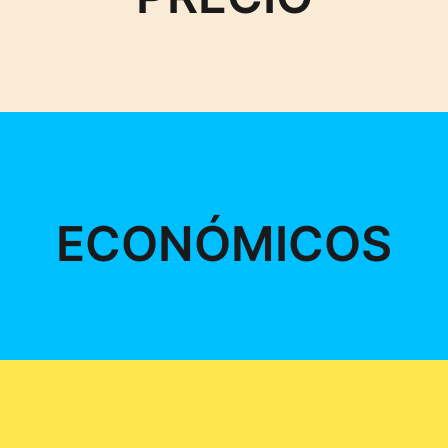
ECONÓMICOS