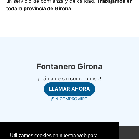
un servicio de confianza y de calidad.
Trabajamos en
toda la provincia de Girona
.
Fontanero Girona
¡Llámame sin compromiso!
LLAMAR AHORA
¡SIN COMPROMISO!
Utilizamos cookies en nuestra web para
©
fontanerosrapidos.com