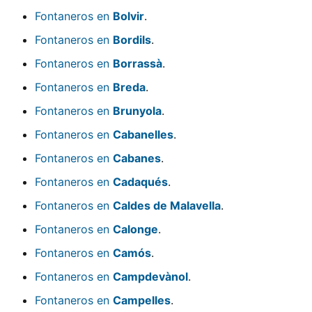
Fontaneros en
Bolvir
.
Fontaneros en
Bordils
.
Fontaneros en
Borrassà
.
Fontaneros en
Breda
.
Fontaneros en
Brunyola
.
Fontaneros en
Cabanelles
.
Fontaneros en
Cabanes
.
Fontaneros en
Cadaqués
.
Fontaneros en
Caldes de Malavella
.
Fontaneros en
Calonge
.
Fontaneros en
Camós
.
Fontaneros en
Campdevànol
.
Fontaneros en
Campelles
.