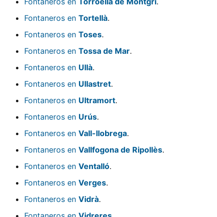
Fontaneros en
Torroella de Montgrí
.
Fontaneros en
Tortellà
.
Fontaneros en
Toses
.
Fontaneros en
Tossa de Mar
.
Fontaneros en
Ullà
.
Fontaneros en
Ullastret
.
Fontaneros en
Ultramort
.
Fontaneros en
Urús
.
Fontaneros en
Vall-llobrega
.
Fontaneros en
Vallfogona de Ripollès
.
Fontaneros en
Ventalló
.
Fontaneros en
Verges
.
Fontaneros en
Vidrà
.
Fontaneros en
Vidreres
.