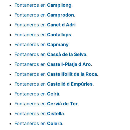
Fontaneros en
Campllong
.
Fontaneros en
Camprodon
.
Fontaneros en
Canet d Adri
.
Fontaneros en
Cantallops
.
Fontaneros en
Capmany
.
Fontaneros en
Cassà de la Selva
.
Fontaneros en
Castell-Platja d Aro
.
Fontaneros en
Castellfollit de la Roca
.
Fontaneros en
Castelló d Empúries
.
Fontaneros en
Celrà
.
Fontaneros en
Cervià de Ter
.
Fontaneros en
Cistella
.
Fontaneros en
Colera
.