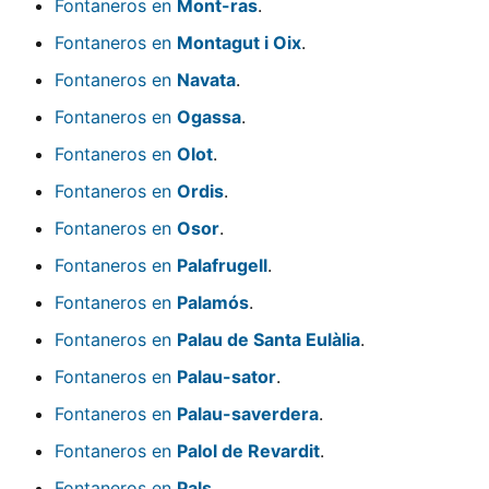
Fontaneros en
Mont-ras
.
Fontaneros en
Montagut i Oix
.
Fontaneros en
Navata
.
Fontaneros en
Ogassa
.
Fontaneros en
Olot
.
Fontaneros en
Ordis
.
Fontaneros en
Osor
.
Fontaneros en
Palafrugell
.
Fontaneros en
Palamós
.
Fontaneros en
Palau de Santa Eulàlia
.
Fontaneros en
Palau-sator
.
Fontaneros en
Palau-saverdera
.
Fontaneros en
Palol de Revardit
.
Fontaneros en
Pals
.