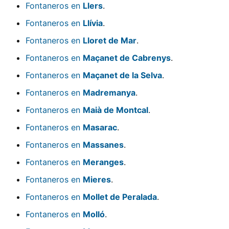
Fontaneros en
Llers
.
Fontaneros en
Llívia
.
Fontaneros en
Lloret de Mar
.
Fontaneros en
Maçanet de Cabrenys
.
Fontaneros en
Maçanet de la Selva
.
Fontaneros en
Madremanya
.
Fontaneros en
Maià de Montcal
.
Fontaneros en
Masarac
.
Fontaneros en
Massanes
.
Fontaneros en
Meranges
.
Fontaneros en
Mieres
.
Fontaneros en
Mollet de Peralada
.
Fontaneros en
Molló
.