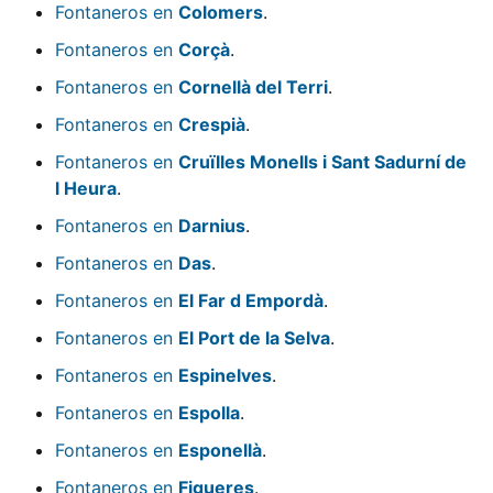
Fontaneros en
Colomers
.
Fontaneros en
Corçà
.
Fontaneros en
Cornellà del Terri
.
Fontaneros en
Crespià
.
Fontaneros en
Cruïlles Monells i Sant Sadurní de
l Heura
.
Fontaneros en
Darnius
.
Fontaneros en
Das
.
Fontaneros en
El Far d Empordà
.
Fontaneros en
El Port de la Selva
.
Fontaneros en
Espinelves
.
Fontaneros en
Espolla
.
Fontaneros en
Esponellà
.
Fontaneros en
Figueres
.