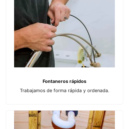
Fontaneros rápidos
Trabajamos de forma rápida y ordenada.