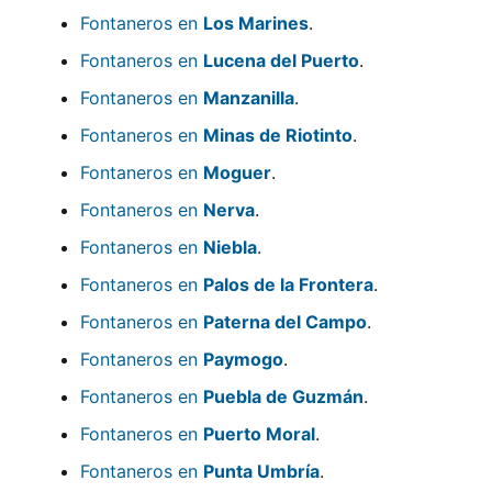
Fontaneros en
Los Marines
.
Fontaneros en
Lucena del Puerto
.
Fontaneros en
Manzanilla
.
Fontaneros en
Minas de Riotinto
.
Fontaneros en
Moguer
.
Fontaneros en
Nerva
.
Fontaneros en
Niebla
.
Fontaneros en
Palos de la Frontera
.
Fontaneros en
Paterna del Campo
.
Fontaneros en
Paymogo
.
Fontaneros en
Puebla de Guzmán
.
Fontaneros en
Puerto Moral
.
Fontaneros en
Punta Umbría
.