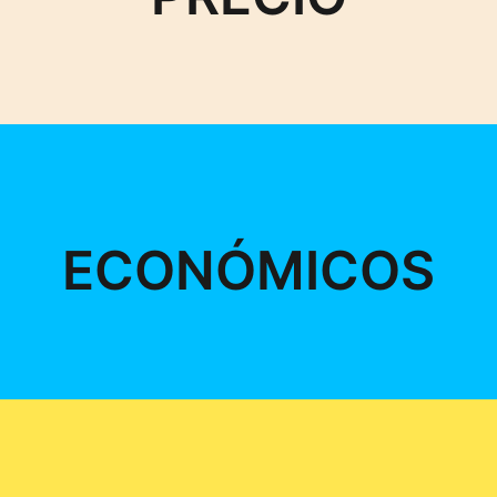
ECONÓMICOS