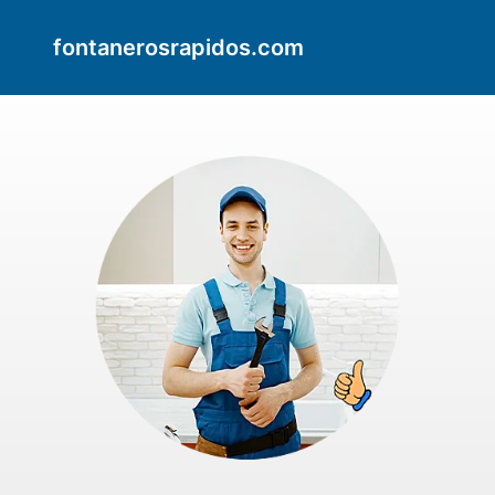
fontanerosrapidos.com