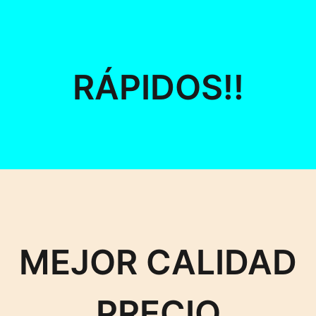
RÁPIDOS!!
MEJOR CALIDAD
PRECIO