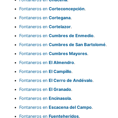
Fontaneros en
Corteconcepción
.
Fontaneros en
Cortegana
.
Fontaneros en
Cortelazor
.
Fontaneros en
Cumbres de Enmedio
.
Fontaneros en
Cumbres de San Bartolomé
.
Fontaneros en
Cumbres Mayores
.
Fontaneros en
El Almendro
.
Fontaneros en
El Campillo
.
Fontaneros en
El Cerro de Andévalo
.
Fontaneros en
El Granado
.
Fontaneros en
Encinasola
.
Fontaneros en
Escacena del Campo
.
Fontaneros en
Fuenteheridos
.