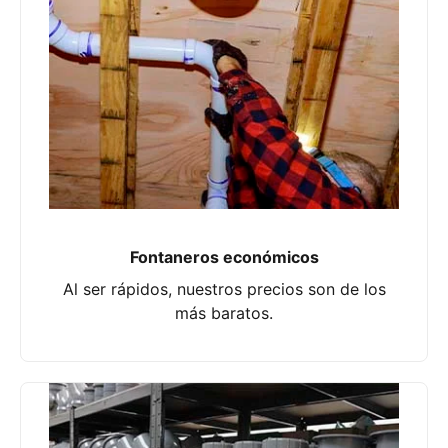
Fontaneros económicos
Al ser rápidos, nuestros precios son de los
más baratos.