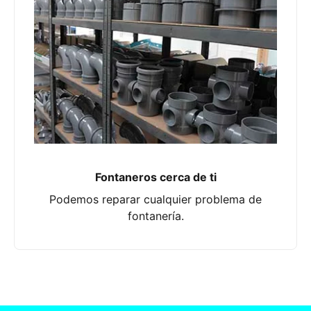
Fontaneros cerca de ti
Podemos reparar cualquier problema de
fontanería.