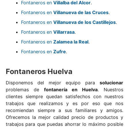
Fontaneros en
Villalba del Alcor
.
Fontaneros en
Villanueva de las Cruces
.
Fontaneros en
Villanueva de los Castillejos
.
Fontaneros en
Villarrasa
.
Fontaneros en
Zalamea la Real
.
Fontaneros en
Zufre
.
Fontaneros Huelva
Disponemos del mejor equipo para
solucionar
problemas de
fontanería en Huelva
. Nuestros
clientes siempre quedan satisfechos con nuestros
trabajos que realizamos y es por eso que nos
recomiendan siempre a sus familiares y amigos.
Ofrecemos la mejor calidad precio de productos y
trabajos para que puedas ahorrar lo máximo posible