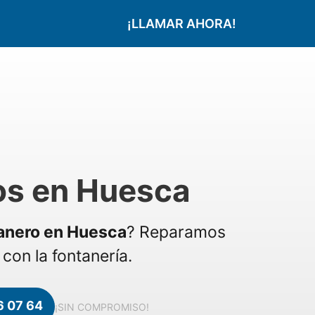
¡LLAMAR AHORA!
os en Huesca
anero en Huesca
? Reparamos
con la fontanería.
6 07 64
¡SIN COMPROMISO!