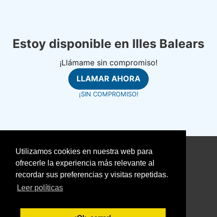
Estoy disponible en Illes Balears
¡Llámame sin compromiso!
LLAMAR AHORA
¡SIN COMPROMISO!
Utilizamos cookies en nuestra web para
©
fontanerosrapidos.com
ofrecerle la experiencia más relevante al
Aviso Legal
recordar sus preferencias y visitas repetidas.
Política de Cookies
Leer políticas
Política de Privacidad
With love ❤️ seoclic.com