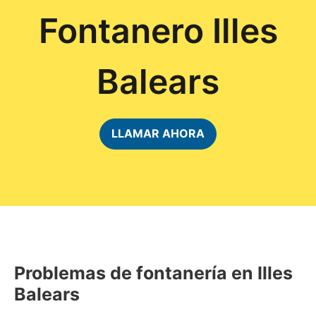
Fontanero Illes
Balears
LLAMAR AHORA
Problemas de fontanería en Illes
Balears