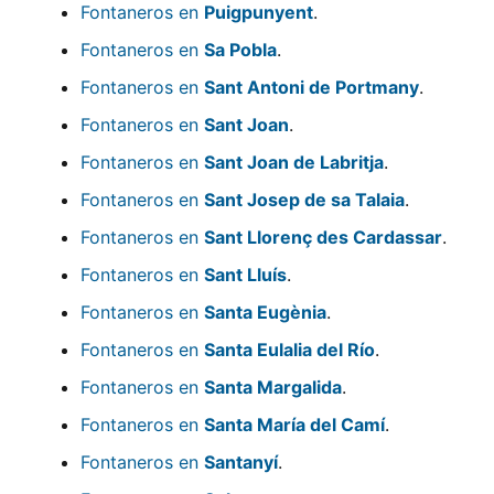
Fontaneros en
Puigpunyent
.
Fontaneros en
Sa Pobla
.
Fontaneros en
Sant Antoni de Portmany
.
Fontaneros en
Sant Joan
.
Fontaneros en
Sant Joan de Labritja
.
Fontaneros en
Sant Josep de sa Talaia
.
Fontaneros en
Sant Llorenç des Cardassar
.
Fontaneros en
Sant Lluís
.
Fontaneros en
Santa Eugènia
.
Fontaneros en
Santa Eulalia del Río
.
Fontaneros en
Santa Margalida
.
Fontaneros en
Santa María del Camí
.
Fontaneros en
Santanyí
.