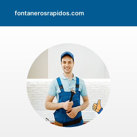
fontanerosrapidos.com