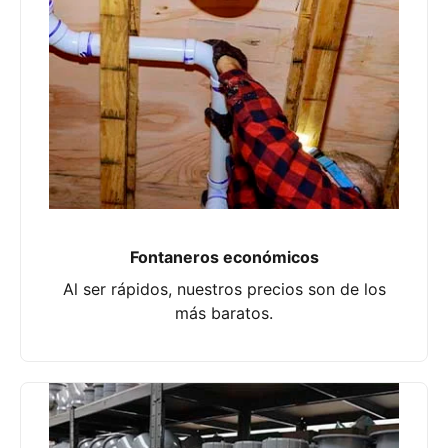
Fontaneros económicos
Al ser rápidos, nuestros precios son de los
más baratos.