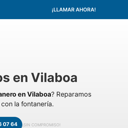
¡LLAMAR AHORA!
s en Vilaboa
anero en Vilaboa
? Reparamos
con la fontanería.
6 07 64
¡SIN COMPROMISO!