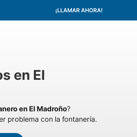
¡LLAMAR AHORA!
s en El
anero en El Madroño
?
r problema con la fontanería.