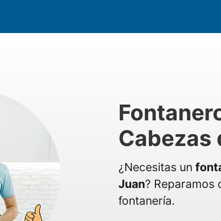
Fontanero
Cabezas 
¿Necesitas un
font
Juan
? Reparamos c
fontanería.