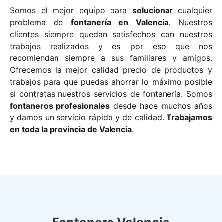
Somos el mejor equipo para
solucionar
cualquier
problema de
fontanería en Valencia
. Nuestros
clientes siempre quedan satisfechos con nuestros
trabajos realizados y es por eso que nos
recomiendan siempre a sus familiares y amigos.
Ofrecemos la mejor calidad precio de productos y
trabajos para que puedas ahorrar lo máximo posible
si contratas nuestros servicios de fontanería. Somos
fontaneros profesionales
desde hace muchos años
y damos un servicio rápido y de calidad.
Trabajamos
en toda la provincia de Valencia
.
Fontanero Valencia