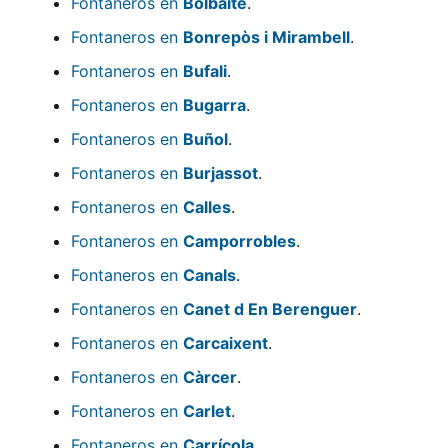
Fontaneros en
Bolbaite
.
Fontaneros en
Bonrepòs i Mirambell
.
Fontaneros en
Bufali
.
Fontaneros en
Bugarra
.
Fontaneros en
Buñol
.
Fontaneros en
Burjassot
.
Fontaneros en
Calles
.
Fontaneros en
Camporrobles
.
Fontaneros en
Canals
.
Fontaneros en
Canet d En Berenguer
.
Fontaneros en
Carcaixent
.
Fontaneros en
Càrcer
.
Fontaneros en
Carlet
.
Fontaneros en
Carrícola
.