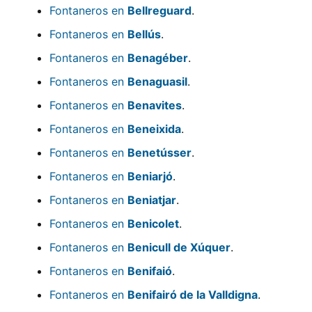
Fontaneros en
Bellreguard
.
Fontaneros en
Bellús
.
Fontaneros en
Benagéber
.
Fontaneros en
Benaguasil
.
Fontaneros en
Benavites
.
Fontaneros en
Beneixida
.
Fontaneros en
Benetússer
.
Fontaneros en
Beniarjó
.
Fontaneros en
Beniatjar
.
Fontaneros en
Benicolet
.
Fontaneros en
Benicull de Xúquer
.
Fontaneros en
Benifaió
.
Fontaneros en
Benifairó de la Valldigna
.