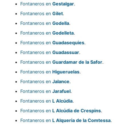
Fontaneros en
Gestalgar
.
Fontaneros en
Gilet
.
Fontaneros en
Godella
.
Fontaneros en
Godelleta
.
Fontaneros en
Guadasequies
.
Fontaneros en
Guadassuar
.
Fontaneros en
Guardamar de la Safor
.
Fontaneros en
Higueruelas
.
Fontaneros en
Jalance
.
Fontaneros en
Jarafuel
.
Fontaneros en
L Alcúdia
.
Fontaneros en
L Alcúdia de Crespins
.
Fontaneros en
L Alqueria de la Comtessa
.