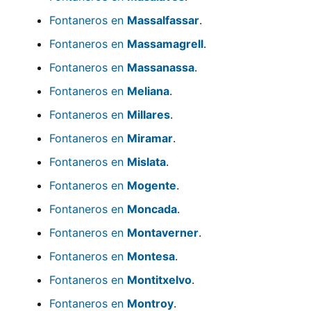
Fontaneros en
Massalfassar
.
Fontaneros en
Massamagrell
.
Fontaneros en
Massanassa
.
Fontaneros en
Meliana
.
Fontaneros en
Millares
.
Fontaneros en
Miramar
.
Fontaneros en
Mislata
.
Fontaneros en
Mogente
.
Fontaneros en
Moncada
.
Fontaneros en
Montaverner
.
Fontaneros en
Montesa
.
Fontaneros en
Montitxelvo
.
Fontaneros en
Montroy
.