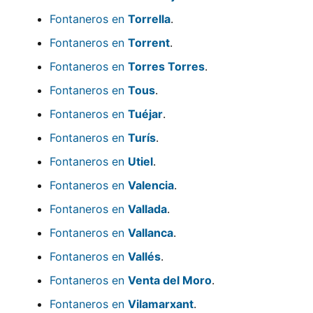
Fontaneros en
Torrella
.
Fontaneros en
Torrent
.
Fontaneros en
Torres Torres
.
Fontaneros en
Tous
.
Fontaneros en
Tuéjar
.
Fontaneros en
Turís
.
Fontaneros en
Utiel
.
Fontaneros en
Valencia
.
Fontaneros en
Vallada
.
Fontaneros en
Vallanca
.
Fontaneros en
Vallés
.
Fontaneros en
Venta del Moro
.
Fontaneros en
Vilamarxant
.