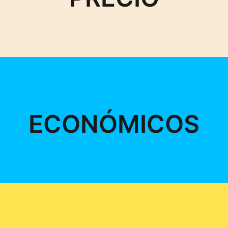
ECONÓMICOS