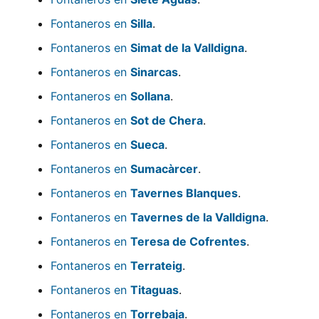
Fontaneros en
Silla
.
Fontaneros en
Simat de la Valldigna
.
Fontaneros en
Sinarcas
.
Fontaneros en
Sollana
.
Fontaneros en
Sot de Chera
.
Fontaneros en
Sueca
.
Fontaneros en
Sumacàrcer
.
Fontaneros en
Tavernes Blanques
.
Fontaneros en
Tavernes de la Valldigna
.
Fontaneros en
Teresa de Cofrentes
.
Fontaneros en
Terrateig
.
Fontaneros en
Titaguas
.
Fontaneros en
Torrebaja
.