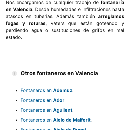
Nos encargamos de cualquier trabajo de
fontanería
en Valencia
. Desde humedades e infiltraciones hasta
atascos en tuberias. Además también
arreglamos
fugas y roturas
, vaters que están goteando y
perdiendo agua o sustituciones de grifos en mal
estado.
Otros fontaneros en Valencia
Fontaneros en
Ademuz
.
Fontaneros en
Ador
.
Fontaneros en
Agullent
.
Fontaneros en
Aielo de Malferit
.
Fontaneros en
Aielo de Rugat
.