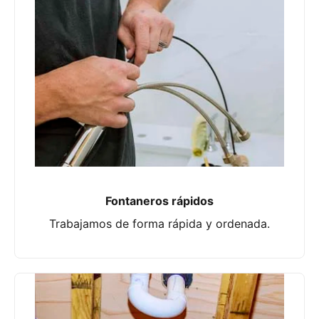
Fontaneros rápidos
Trabajamos de forma rápida y ordenada.