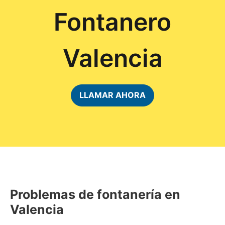
Fontanero
Valencia
LLAMAR AHORA
Problemas de fontanería en
Valencia